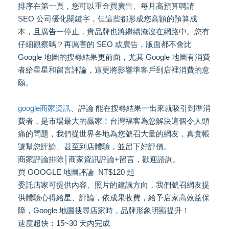
排序在第一頁，您可以重金買廣告、每月高預算聘請
SEO 公司優化關鍵字，但這些都形成您高額的預算成
本，且廣告一停止，貴品牌也將繼續淹沒在網路中。您有
仔細觀察嗎？再厲害的 SEO 或廣告，版面都不會比
Google 地圖的搜尋結果更前面，尤其 Google 地圖有消費
者給星星和留言評論，這更將影響準客戶到店裡消費的意
願。
google商家資訊
、評論 能在搜尋結果一出來就吸引到準消
費者，是市場最大的贏家！台灣福客為您解決這個令人頭
痛的問題，我們從世界各地為您號召大量的網友，真實帳
號幫您評論、甚至到店體驗，並留下好評價。
商家評論排除│商家資訊評論+留言，歡迎諮詢。
買 GOOGLE 地圖評論 NT$120 起
委託店家可提供內容、照片的建議方向，我們號召網友提
供體驗心得給星、評論，依成果收費，給予店家高效益保
障，Google 地圖搜尋店家時，品牌形象明顯提升！
速度超快：15~30 天內完成