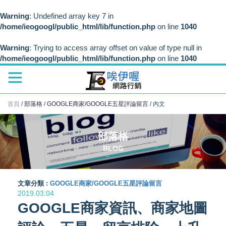
Warning
: Undefined array key 7 in
/home/ieogoogl/public_html/lib/function.php
on line
1040
Warning
: Trying to access array offset on value of type null in
/home/ieogoogl/public_html/lib/function.php
on line
1040
首頁
/
部落格
/
GOOGLE商家/GOOGLE五星評論留言
/
內文
部落格
BLOG
文章分類 :
GOOGLE商家/GOOGLE五星評論留言
2019.03.04
GOOGLE商家資訊、商家地圖