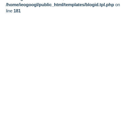
/home/ieogoogl/public_html/templates/blogid.tpl.php
on
line
181
網站主選單
網路行銷服務
關於我們
SEO自然排續優化
網路行銷服務
RWD響應式架站
最新消息
口碑行銷
部落格
負面評價排除
成功案例
Goolge廣告代操
聯絡我們
Yahoo廣告代操
SEO關鍵字排名
論壇行銷
APP行銷
Goolge五星評論
FB經營&廣告代操