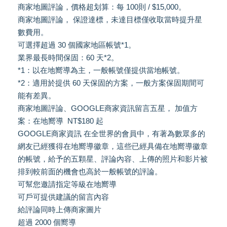
商家地圖評論，價格超划算：每 100則 / $15,000。
商家地圖評論， 保證達標，未達目標僅收取當時提升星
數費用。
可選擇超過 30 個國家地區帳號*1。
業界最長時間保固：60 天*2。
*1：以在地嚮導為主，一般帳號僅提供當地帳號。
*2：適用於提供 60 天保固的方案，一般方案保固期間可
能有差異。
商家地圖評論、GOOGLE商家資訊留言五星， 加值方
案：在地嚮導 NT$180 起
GOOGLE商家資訊 在全世界的會員中，有著為數眾多的
網友已經獲得在地嚮導徽章，這些已經具備在地嚮導徽章
的帳號，給予的五顆星、評論內容、上傳的照片和影片被
排到較前面的機會也高於一般帳號的評論。
可幫您邀請指定等級在地嚮導
可戶可提供建議的留言內容
給評論同時上傳商家圖片
超過 2000 個嚮導