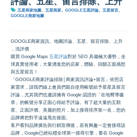
評論、五星、留言排除、上升
五星商家地圖
、
五星商家
、
GOOGLE五星評論
、
五星留言
、
GOOGLE商家地圖
GOOGLE商家資訊、地圖評論、五星、留言排除、上升
，洗評價
購買 Google Maps
五星評論
對於 SEO 具備極大優勢，全
球真實使用者，大量湧進您的店家，體驗、回饋正面感想
與五星留言！
「GOOGLE商家評論排除│商家資訊評論+留言」依照店
家需求，請我們線上會員們親自使用帳號給予星星及留言
評論，尤其我們也邀請擁有 Google 認證的「在地嚮導徽
章」的帳號分享正面心得給予評論。有了超大量的五顆
星、正面評價、美麗的照片，加上搜尋排序第一名，您的
品牌將把對手遠遠甩在後面。
客戶看到品牌廣告與行銷宣傳後，若有興趣一定會搜尋該
品牌，Google已經站穩全球第一搜尋引擎，要在 Google